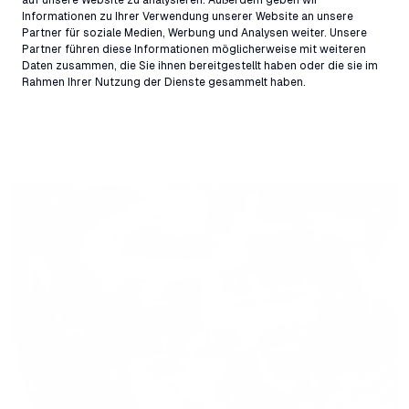
LAAX
Resort
Informationen zu Ihrer Verwendung unserer Website an unsere
Partner für soziale Medien, Werbung und Analysen weiter. Unsere
Behalte den Überblick zu jeder Jahreszeit. Die wichtigsten
Partner führen diese Informationen möglicherweise mit weiteren
Informationen sowie einen Lageplan der Bergbahnen, Pisten,
Daten zusammen, die Sie ihnen bereitgestellt haben oder die sie im
Restaurants, Freizeitanlagen und mehr findest du in der
Rahmen Ihrer Nutzung der Dienste gesammelt haben.
Sommer- und Winterkarte.
Wanderkarte
Bikekarte
Winterkarte