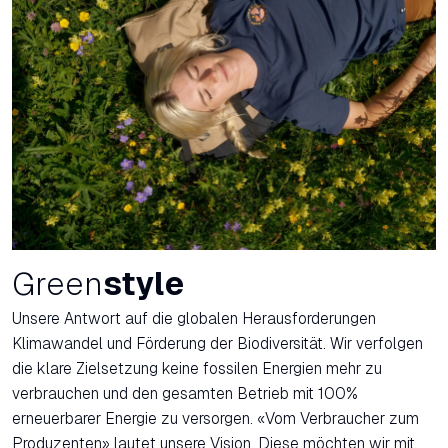
Green
style
Unsere Antwort auf die globalen Herausforderungen
Klimawandel und Förderung der Biodiversität. Wir verfolgen
die klare Zielsetzung keine fossilen Energien mehr zu
verbrauchen und den gesamten Betrieb mit 100%
erneuerbarer Energie zu versorgen. «Vom Verbraucher zum
Produzenten» lautet unsere Vision. Diese möchten wir mit