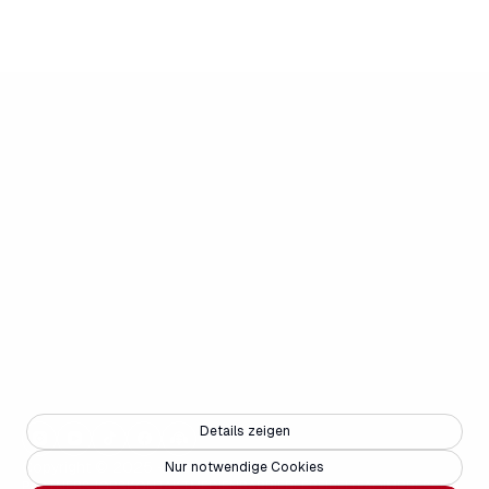
Details zeigen
Copyright © 2025 - Weisse Arena Gruppe
Nur notwendige Cookies
PARTNERS
JOBS
KONTAKT
MEDIEN
BARRIEREFREIHEIT
FAQ
IMPRESSUM