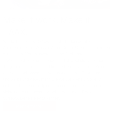
Make it work. Make it
LAAX.
Werde Teil der LAAX Crew und starte dein berufliches
Abenteuer bei der Weissen Arena Gruppe! Gemeinsam bieten
wir unseren Gästen unvergessliche Erlebnisse in
LAAX. Nebst einer spannenden und abwechslungsreichen
Tätigkeit erwarten dich zahlreiche Benefits, wie das Saison-
oder Jahresabonnement, Vergünstigungen in Restaurants
und Shops und vieles mehr! Die Weisse Arena Gruppe ist
nicht nur Pionierin im alpinen Tourismus, sondern auch die
vielseitigste und grösste Arbeitgeberin in der Region
Surselva. Lerne sie jetzt kennen.
Mehr erfahren