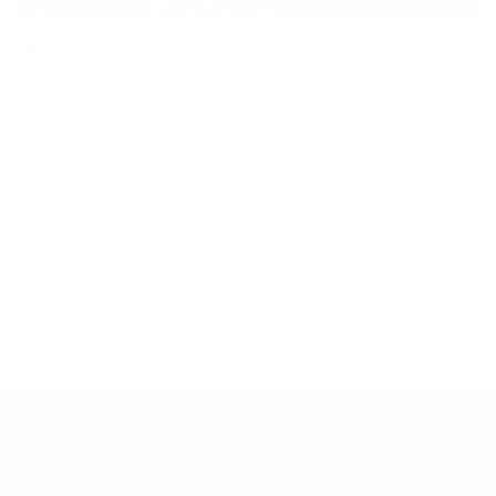
Baumwipfelpfad
Die «Senda dil Dragun», der längste Baumwipfelpfad der
Welt, verbindet nicht nur die beiden Ortsteile Laax
Murschetg und Laax Dorf. Der 1.56 Kilometer lange Steg ist
mit ein interaktives und einzigartiges Naturerlebnis im
Sommer und Winter.
Der Zutritt ist auch für Personen mit einem Rollstuhl möglich.
Bei beiden Zutrittspunkten existiert ein Lift, welcher dich auf
die Höhe der Baumwipfel bringt.
Tickets