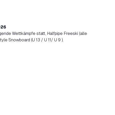
026
ende Wettkämpfe statt, Halfpipe Freeski (alle
yle Snowboard (U 13 / U 11/ U 9 ).