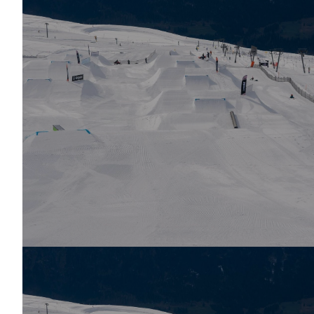
Slopestyle Freeski U11/U9