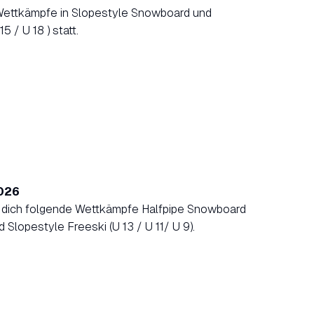
 Wettkämpfe in Slopestyle Snowboard und
5 / U 18 ) statt.
026
dich folgende Wettkämpfe Halfpipe Snowboard
d Slopestyle Freeski (U 13 / U 11/ U 9).