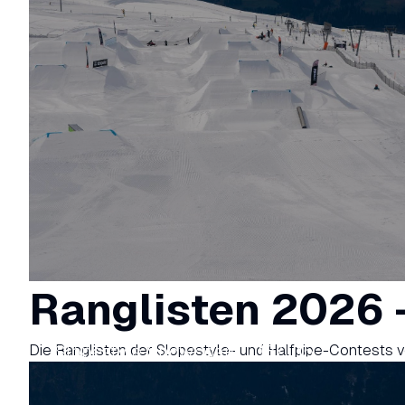
Ranglisten 2026 
Die Ranglisten der Slopestyle- und Halfpipe-Contests 
Slopestyle Snowboard U18/U15