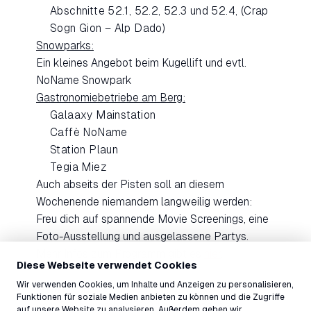
Abschnitte 52.1, 52.2, 52.3 und 52.4, (Crap
Sogn Gion – Alp Dado)
Snowparks:
Ein kleines Angebot beim Kugellift und evtl.
NoName Snowpark
Gastronomiebetriebe am Berg:
Galaaxy Mainstation
Caffè NoName
Station Plaun
Tegia Miez
Auch abseits der Pisten soll an diesem
Wochenende niemandem langweilig werden:
Freu dich auf spannende Movie Screenings, eine
Foto-Ausstellung und ausgelassene Partys.
Mehr Infos zum Programm gibt es
hier
.
Diese Webseite verwendet Cookies
Wir verwenden Cookies, um Inhalte und Anzeigen zu personalisieren,
Lass dir das Season Opening Weekend in LAAX
Funktionen für soziale Medien anbieten zu können und die Zugriffe
vom 30. November 2024 nicht entgehen!
auf unsere Website zu analysieren. Außerdem geben wir