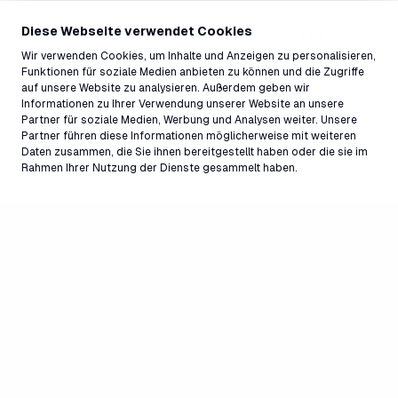
Contest, die Riders Club Opening Party mit Live-
Diese Webseite verwendet Cookies
Konzert von Luuk und als Highlight der
LAAX
Wir verwenden Cookies, um Inhalte und Anzeigen zu personalisieren,
Backyard Rail Jam im rocksresort am
Funktionen für soziale Medien anbieten zu können und die Zugriffe
Samstag, 29. November 2025 von 15.00
auf unsere Website zu analysieren. Außerdem geben wir
von 19.00 Uhr
. Das detaillierte Season Opening
Informationen zu Ihrer Verwendung unserer Website an unsere
Partner für soziale Medien, Werbung und Analysen weiter. Unsere
Programm gibt es
hier
.
Partner führen diese Informationen möglicherweise mit weiteren
Daten zusammen, die Sie ihnen bereitgestellt haben oder die sie im
Rahmen Ihrer Nutzung der Dienste gesammelt haben.