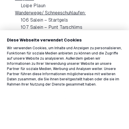
Loipe Plaun
Wanderwege/ Schneeschuhlaufen:
106 Salein – Startgels
107 Salein – Punt Tarschlims
108 Foppa – Runcahöhe via Punt
Diese Webseite verwendet Cookies
Tarschlims
Wir verwenden Cookies, um Inhalte und Anzeigen zu personalisieren,
Zusätzlich
: 547 Schneeschutrail oberer
Funktionen für soziale Medien anbieten zu können und die Zugriffe
Segnesboden (ab Samstag täglich)
auf unsere Website zu analysieren. Außerdem geben wir
Zusätzlich
: 102 Crap Sogn Gion – Crap
Informationen zu Ihrer Verwendung unserer Website an unsere
Partner für soziale Medien, Werbung und Analysen weiter. Unsere
Masegn
Partner führen diese Informationen möglicherweise mit weiteren
Zusätzlich
: Ein kleiner Pop-up
Daten zusammen, die Sie ihnen bereitgestellt haben oder die sie im
Rundwanderweg auf dem Vorab
Rahmen Ihrer Nutzung der Dienste gesammelt haben.
Gastronomiebetriebe am Berg:
Bis auf ein paar Ausnahmen sind ab Freitag alle
Gastronomiebetriebe am Berg täglich geöffnet.
Die Öffnungszeiten sind auf
LAAX Live
oder in
der LAAX App ersichtlich.
*Zum Vorab hin und vom Vorab weg führen noch