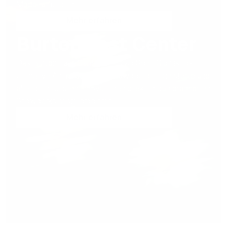
Modelle für dich bereit.
Mehr erfahren
Burton Test Center
Das Burton Test Center am Crap Sogn Gion ist der
ultimative Anlaufpunkt für Snowboard-Begeisterte und
alle, die neuesten Innovationen direkt in den prämierten
Snowparks auszuprobieren.
Mehr erfahren