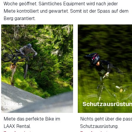
Woche geöffnet. Sämtliches Equipment wird nach jeder
Miete kontrolliert und gewartet. Somit ist der Spass auf dem
Berg garantiert.
Bikes
Schutzausrüstu
Miete das perfekte Bike im
Nichts geht über die pa
LAAX Rental.
Schutzausrüstung.