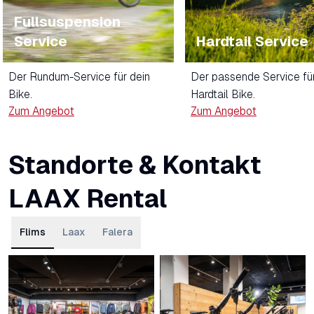
Fullsuspension
Service
Hardtail Service
Der Rundum-Service für dein
Der passende Service für
Bike.
Hardtail Bike.
Zum Angebot
Zum Angebot
Standorte & Kontakt
LAAX Rental
Flims
Laax
Falera