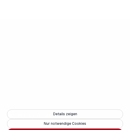
Details zeigen
Copyright © 2025 - Weisse Arena Gruppe
Nur notwendige Cookies
PARTNERS
JOBS
KONTAKT
MEDIEN
BARRIEREFREIHEIT
FAQ
IMPRESSUM