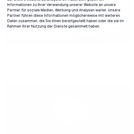
Informationen zu Ihrer Verwendung unserer Website an unsere
Partner für soziale Medien, Werbung und Analysen weiter. Unsere
Partner führen diese Informationen möglicherweise mit weiteren
Daten zusammen, die Sie ihnen bereitgestellt haben oder die sie im
Rahmen Ihrer Nutzung der Dienste gesammelt haben.
Burton Store Laax
rocksresort Haus B, 7032 Laax
+41 81 927 70 80
rental@laax.com
Sommer 2026
geschlossen
Google Maps Standort
TEST a TREK
Mit TEST a TREK bieten wir dir im Sommer die
Möglichkeit, das Bike zu finden, welches am besten zu
dir passt. Im LAAX Rental in Flims stehen die neuesten