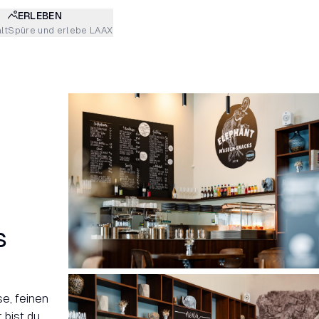
ERLEBEN
lt
Spüre und erlebe LAAX
s
e, feinen
 bist du