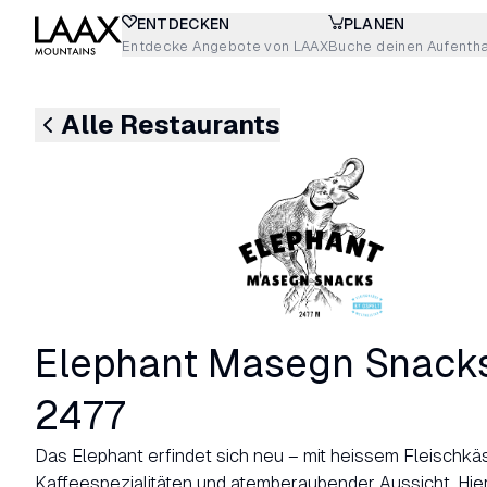
ENTDECKEN
PLANEN
Entdecke Angebote von LAAX
Buche deinen Aufentha
Alle Restaurants
Elephant Masegn Snack
2477
Das Elephant erfindet sich neu – mit heissem Fleischkäs
Kaffeespezialitäten und atemberaubender Aussicht. Hier