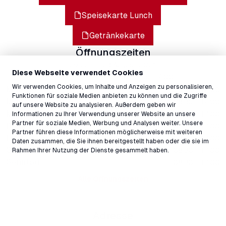
Speisekarte Lunch
Getränkekarte
Öffnungszeiten
29 Juni – 23 August 2026
Diese Webseite verwendet Cookies
Aktuell geöffnet
Schliesst
17:00
Wir verwenden Cookies, um Inhalte und Anzeigen zu personalisieren,
Montag
08:30 - 17:00
Funktionen für soziale Medien anbieten zu können und die Zugriffe
Dienstag
08:30 - 17:00
auf unsere Website zu analysieren. Außerdem geben wir
Mittwoch
08:30 - 17:00
Informationen zu Ihrer Verwendung unserer Website an unsere
Partner für soziale Medien, Werbung und Analysen weiter. Unsere
Donnerstag
08:30 - 17:00
Partner führen diese Informationen möglicherweise mit weiteren
Freitag
08:30 - 17:00
Daten zusammen, die Sie ihnen bereitgestellt haben oder die sie im
Samstag
08:30 - 17:00
Rahmen Ihrer Nutzung der Dienste gesammelt haben.
Sonntag
08:30 - 17:00
Alle Öffnungszeiten
Adresse