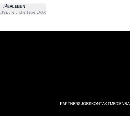
ERLEBEN
lt
Spüre und erlebe LAAX
PARTNERS
JOBS
KONTAKT
MEDIEN
BA