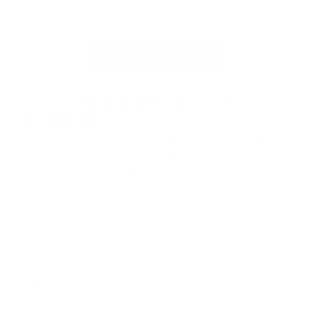
aufgeführte Strecken wird eine Fussgänger Tageskarte
benötigt.
Jetzt Ticket buchen
TOPCARD
-
Ganzjahres Karte für LAAX, Arosa
Lenzerheide, Davos
Vorverkauf**: 2.
Ab 1.
Altersklasse
Februar - 30. April
Mai
2026
2026
Erwachsene
CHF
CHF 1'300.00
(>18 J.)
1'550.00
Kinder/
CHF
Jugendliche (13–
CHF 890.00
1'035.00
17 J.)