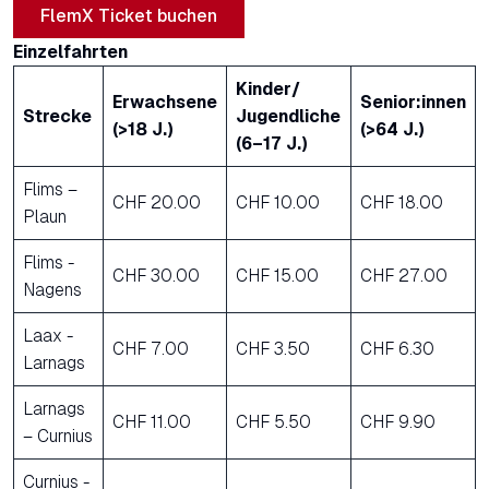
FlemX Ticket buchen
Einzelfahrten
Kinder/
Erwachsene
Senior:innen
Strecke
Jugendliche
(>18 J.)
(>64 J.)
(6–17 J.)
Flims –
CHF 20.00
CHF 10.00
CHF 18.00
Plaun
Flims -
CHF 30.00
CHF 15.00
CHF 27.00
Nagens
Laax -
CHF 7.00
CHF 3.50
CHF 6.30
Larnags
Larnags
CHF 11.00
CHF 5.50
CHF 9.90
– Curnius
Curnius -