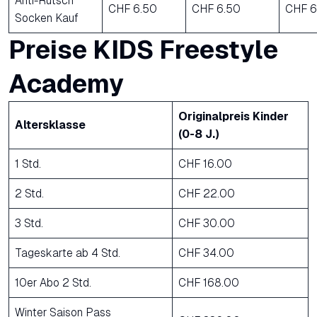
Anti-Rutsch
CHF 6.50
CHF 6.50
CHF 6
Socken Kauf
Preise KIDS Freestyle
Academy
Originalpreis Kinder
Altersklasse
(0-8 J.)
1 Std.
CHF 16.00
2 Std.
CHF 22.00
3 Std.
CHF 30.00
Tageskarte ab 4 Std.
CHF 34.00
10er Abo 2 Std.
CHF 168.00
Winter Saison Pass