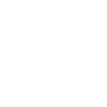
Erwachsene (18 – 25 Jahre), solange diese im gleichen
Haushalt leben (Nachweispflicht). Preis pro Person
zusätzlich zum Familienabo.
VIP Jahreskarte
November 2025 bis Oktober
Altersklasse
2026
Erwachsene (>18 J.)
CHF 3'350.00
Partner*
CHF 2'800.00
Jugendliche* (13–17
CHF 1'035.00
J.)
Kinder* (6–12 J.)
CHF 545.00
Gültig von November bis Ende Oktober
*Ticketkauf nur in Kombination mit Erwachsenen VIP Abo
möglich