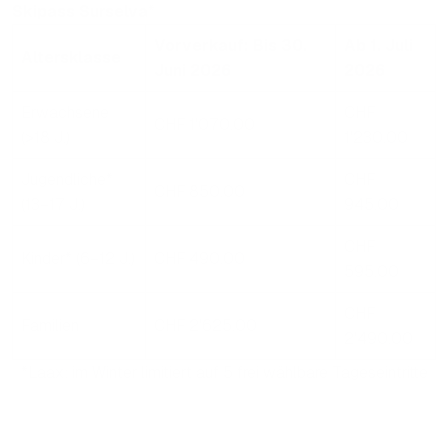
Skipass Surselva
*
Vorverkauf: Bis 30.
Ab 1. Juli
Altersklasse
Juni 2026
2026
Erwachsene
CHF
CHF 1'070.00
(>18 J.)
1'230.00
Jugendliche*
CHF
CHF 850.00
(13–17 J.)
945.00
CHF
Kinder* (6–12 J.)
CHF 490.00
595.00
CHF
Familien
CHF 2'625.00
2'490.00
*Laax: im Winter limitiert auf 5 frei wählbare Tageseintritte