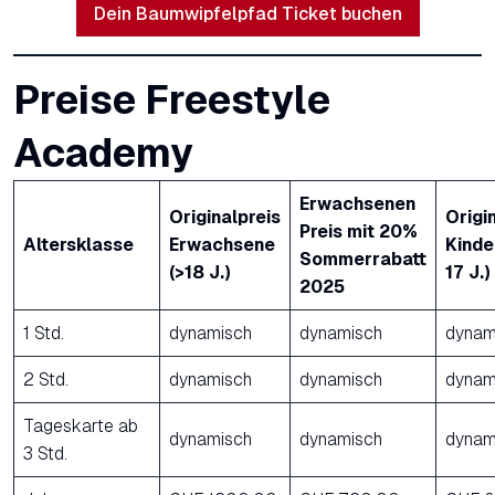
Dein Baumwipfelpfad Ticket buchen
Preise Freestyle
Academy
Erwachsenen
Originalpreis
Origi
Preis mit 20%
Altersklasse
Erwachsene
Kinder
Sommerrabatt
(>18 J.)
17 J.)
2025
1 Std.
dynamisch
dynamisch
dynam
2 Std.
dynamisch
dynamisch
dynam
Tageskarte ab
dynamisch
dynamisch
dynam
3 Std.