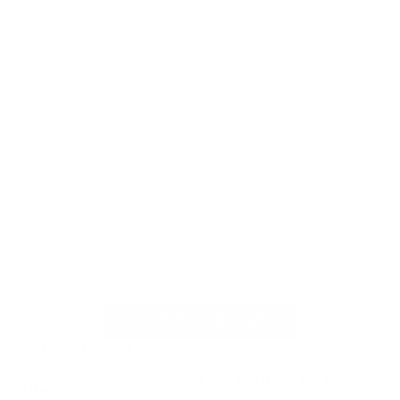
CHF
Kinder (6–12 J.)
CHF 480.00
545.00
Familien* (Kinder
CHF
CHF 2'900.00
6–17 J.)
3'150.00
Familien* (Kinder
+ CHF
+ CHF 325.00
18–35 J.)
325.00
*Für den Kauf müssen gültige Identitätskarten aller
Familienmitglieder vorgewiesen werden. Weitere
Informationen zur TOPCARD findest du
unter
shop.laax.com/topcard
**Ab 2. Februar 2026 an der Bergbahnkasse, online unter
shop.laax.com/topcard
oder in der App erhältlich.
Jetzt TOPCARD kaufen
GRAUBÜNDEN CARD
Bis 30. April
Ab 1. Mai
Altersklasse