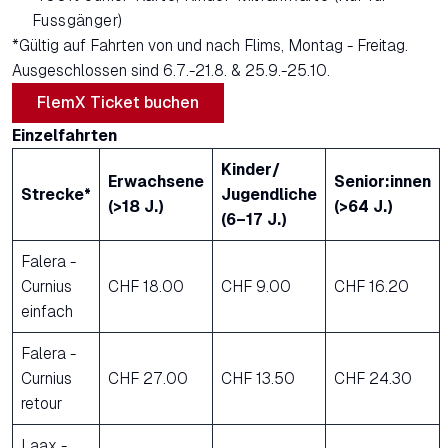
Fussgänger)
*Gültig auf Fahrten von und nach Flims, Montag - Freitag.
Ausgeschlossen sind 6.7.-21.8. & 25.9.-25.10.
FlemX Ticket buchen
Einzelfahrten
Kinder/
Erwachsene
Senior:innen
Strecke*
Jugendliche
(>18 J.)
(>64 J.)
(6–17 J.)
Falera -
Curnius
CHF 18.00
CHF 9.00
CHF 16.20
einfach
Falera -
Curnius
CHF 27.00
CHF 13.50
CHF 24.30
retour
Laax -