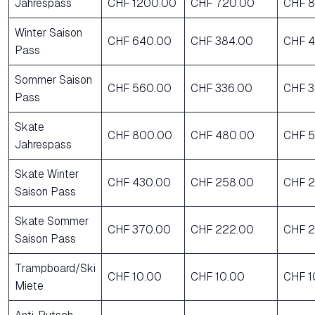
Jahrespass
CHF 1200.00
CHF 720.00
CHF 
Winter Saison
CHF 640.00
CHF 384.00
CHF 4
Pass
Sommer Saison
CHF 560.00
CHF 336.00
CHF 3
Pass
Skate
CHF 800.00
CHF 480.00
CHF 5
Jahrespass
Skate Winter
CHF 430.00
CHF 258.00
CHF 2
Saison Pass
Skate Sommer
CHF 370.00
CHF 222.00
CHF 2
Saison Pass
Trampboard/Ski
CHF 10.00
CHF 10.00
CHF 1
Miete