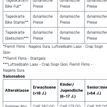
Tageskarte/n
dynamische
dynamische
dynamische
Bike Full*
Preise
Preise
Preise
Tageskarte
dynamische
dynamische
dynamische
Bike Starter**
Preise
Preise
Preise
Tageskarte
dynamische
dynamische
dynamische
Gleitschirm***
Preise
Preise
Preise
*FlemX Flims - Nagens Sura, Luftseilbahn Laax - Crap Sogn
Gion
**FlemX Flims - Startgels
***Luftseilbahn Laax - Crap Sogn Gion, FlemX Flims -
Nagens Sura
Saisonabos
Kinder/
Erwachsene
Senior:inn
Altersklasse
Jugendliche
(>18 J.)
(>64 J.)
(6–17 J.)
Sommer Abo
CHF 350.00
CHF 175.00
CHF 315.0