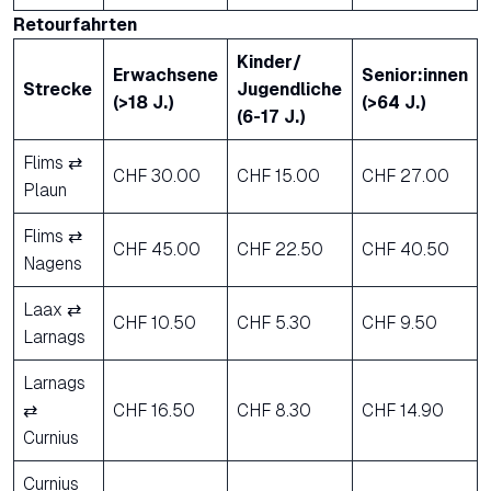
Retourfahrten
Kinder/
Erwachsene
Senior:innen
Strecke
Jugendliche
(>18 J.)
(>64 J.)
(6-17 J.)
Flims ⇄
CHF 30.00
CHF 15.00
CHF 27.00
Plaun
Flims ⇄
CHF 45.00
CHF 22.50
CHF 40.50
Nagens
Laax ⇄
CHF 10.50
CHF 5.30
CHF 9.50
Larnags
Larnags
⇄
CHF 16.50
CHF 8.30
CHF 14.90
Curnius
Curnius