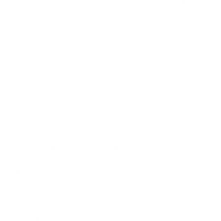
2026
2026
CHF
Erwachsene (>18 J.)
CHF 1'785.00
2'247.00
Kinder/ Jugendliche
CHF
CHF 1'190.00
(13–17 J.)
1'498.00
Kinder (6–12 J.)
CHF 595.00
CHF 749.00
CHF
Familienabo*
CHF 3'900.00
4'400.00
+ CHF 460
Familienabo plus**
+ CHF 410 p.P
p.P
*
Familien:
Familienabo für alle Familienmitglieder (1 oder 2
Erziehungsberechtigte und ihre Kinder bis zum 18.
Geburtstag), welche im gleichen Haushalt leben
(Nachweispflicht).
**
Familie plus:
Einschluss in das Familienabo für junge