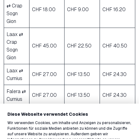
⇄ Crap
CHF 18.00
CHF 9.00
CHF 16.20
Sogn
Gion
Laax ⇄
Crap
CHF 45.00
CHF 22.50
CHF 40.50
Sogn
Gion
Laax ⇄
CHF 27.00
CHF 13.50
CHF 24.30
Curnius
Falera ⇄
CHF 27.00
CHF 13.50
CHF 24.30
Curnius
Crap
Diese Webseite verwendet Cookies
Sogn
Wir verwenden Cookies, um Inhalte und Anzeigen zu personalisieren,
CHF 22.50
CHF 11.30
CHF 20.30
Gion ⇄
Funktionen für soziale Medien anbieten zu können und die Zugriffe
auf unsere Website zu analysieren. Außerdem geben wir
Masegn