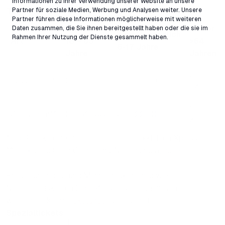
Informationen zu Ihrer Verwendung unserer Website an unsere
Partner für soziale Medien, Werbung und Analysen weiter. Unsere
Tageskarte
Partner führen diese Informationen möglicherweise mit weiteren
Erwachsen
Senior
Daten zusammen, die Sie ihnen bereitgestellt haben oder die sie im
Kind/Jugendlich
Rahmen Ihrer Nutzung der Dienste gesammelt haben.
Art
18 – 63
>64
6-17 Jahre
Jahre
Jahren
CHF
Fussgänger*
CHF 60.00
CHF 30.00
54.00
CHF
Gleitschirm**
CHF 45.00
CHF 22.50
40.50
*Pro Strecke eine Berg- und Talfahrt (exkl. FlemXpress)
**Laax-Crap Sogn Gion; Flims-Nagens Sura; nur Bergfahrt
Preise für Tages- und Mehrtageskarten sowie
Nachmittagskarten (ab 11.45 Uhr) sind dynamisch und
werden direkt im
Ticketshop
aufgeschaltet.
Spezialtickets