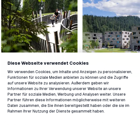
Diese Webseite verwendet Cookies
Events in LAAX
Unterkünfte
Wir verwenden Cookies, um Inhalte und Anzeigen zu personalisieren,
Funktionen für soziale Medien anbieten zu können und die Zugriffe
auf unsere Website zu analysieren. Außerdem geben wir
Entertainment von früh bis spät
Finde die passende Unte
Informationen zu Ihrer Verwendung unserer Website an unsere
- ob sportlich, musikalisch oder
für deinen Aufenthalt. Da
Partner für soziale Medien, Werbung und Analysen weiter. Unsere
kulturell. In LAAX wird dir auch
rocksresort und das sign
Partner führen diese Informationen möglicherweise mit weiteren
Daten zusammen, die Sie ihnen bereitgestellt haben oder die sie im
abseits des Schnees garantiert
liegen direkt an der Talst
Rahmen Ihrer Nutzung der Dienste gesammelt haben.
nicht langweilig.
LAAX.
Alle Events
Entdecke unsere Hotels