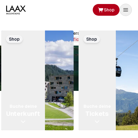
Shop
Aufenthalt
planen
Mach dich bereit! Die Sommersaison hat gestartet.
Shop
Shop
Buche deine Tickets
Buche deine
Buche deine
Unterkunft
Tickets