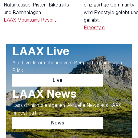
Naturkulisse, Pisten, Biketrails
einzigartige Community –
und Bahnanlagen.
wird Freestyle gelebt un
LAAX Mountains Resort
geliebt.
Freestyle
LAAX Live
Alle Live-Informationen vom Berg und Tal auf einen
Blick.
Live
LAAX News
Lass dir nichts entgehen. Aktuelle News aus LAAX
findest du hier.
News