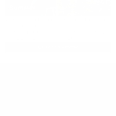
Sommer
Der Bergsommer hat seinen ganz eigenen Charme. Beim
Wandern oder Biken erlebst du ihn in seiner vollen Pracht.
Frische Bergluft, kristallklare Seen und tiefgrüne Wälder
und Wiesen lassen dich deinen Alltag vergessen.
Lass dich inspirieren