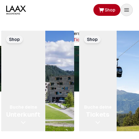
Shop
Aufenthalt
planen
Mach dich bereit! Die Sommersaison hat gestartet.
Shop
Shop
Buche deine Tickets
Buche deine
Buche deine
Unterkunft
Tickets