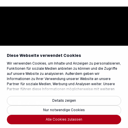
Diese Webseite verwendet Cookies
Wir verwenden Cookies, um Inhalte und Anzeigen zu personalisieren,
Funktionen für soziale Medien anbieten zu können und die Zugriffe
auf unsere Website zu analysieren. Außerdem geben wir
Informationen zu Ihrer Verwendung unserer Website an unsere
Partner für soziale Medien, Werbung und Analysen weiter. Unsere
Partner führen diese Informationen möglicherweise mit weiteren
Daten zusammen, die Sie ihnen bereitgestellt haben oder die sie im
Rahmen Ihrer Nutzung der Dienste gesammelt haben.
Details zeigen
Copyright © 2025 - Weisse Arena Gruppe
Nur notwendige Cookies
PARTNERS
JOBS
KONTAKT
MEDIEN
BARRIEREFREIHEIT
FAQ
IMPRESSUM
Alle Cookies zulassen
DATENSCHUTZERKLÄRUNG
AGB