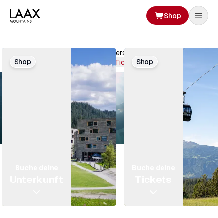
Shop
Aufenthalt
planen
Mach dich bereit! Die Sommersaison hat gestartet.
Shop
Shop
Buche deine Tickets
Buche deine
Buche deine
Unterkunft
Tickets