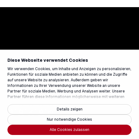
Diese Webseite verwendet Cookies
Wir verwenden Cookies, um Inhalte und Anzeigen zu personalisieren,
Funktionen für soziale Medien anbieten zu können und die Zugriffe
auf unsere Website zu analysieren. Außerdem geben wir
Informationen zu Ihrer Verwendung unserer Website an unsere
Partner für soziale Medien, Werbung und Analysen weiter. Unsere
Partner führen diese Informationen möglicherweise mit weiteren
Daten zusammen, die Sie ihnen bereitgestellt haben oder die sie im
Rahmen Ihrer Nutzung der Dienste gesammelt haben.
Details zeigen
Copyright © 2025 - Weisse Arena Gruppe
Nur notwendige Cookies
PARTNERS
JOBS
KONTAKT
MEDIEN
BARRIEREFREIHEIT
FAQ
IMPRESSUM
Alle Cookies zulassen
DATENSCHUTZERKLÄRUNG
AGB