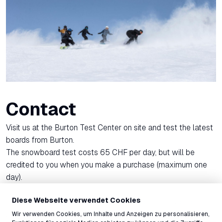
Contact
Visit us at the Burton Test Center on site and test the latest
boards from Burton.
The snowboard test costs 65 CHF per day, but will be
credited to you when you make a purchase (maximum one
day).
Diese Webseite verwendet Cookies
If you have any questions in advance, you can also contact
us by email or phone
Wir verwenden Cookies, um Inhalte und Anzeigen zu personalisieren,