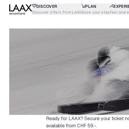
DISCOVER
PLAN
EXPERI
Discover offers from LAAX
Book your stay
Feel and 
Ready for LAAX? Secure your ticket no
available from CHF 59.-.