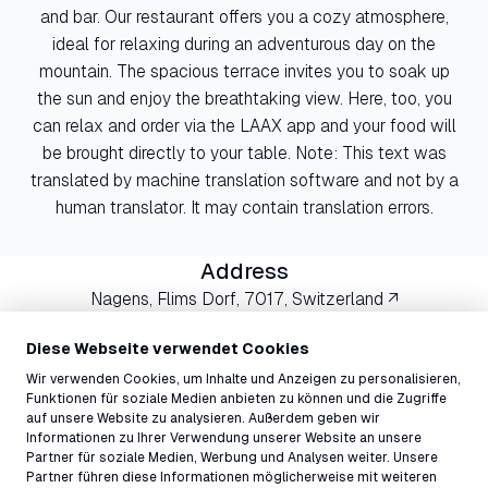
and bar. Our restaurant offers you a cozy atmosphere,
ideal for relaxing during an adventurous day on the
mountain. The spacious terrace invites you to soak up
the sun and enjoy the breathtaking view. Here, too, you
can relax and order via the LAAX app and your food will
be brought directly to your table. Note: This text was
translated by machine translation software and not by a
human translator. It may contain translation errors.
Address
Nagens, Flims Dorf, 7017, Switzerland ↗
Contact
Diese Webseite verwendet Cookies
nagens@laax.com
081 927 75 13
Wir verwenden Cookies, um Inhalte und Anzeigen zu personalisieren,
Funktionen für soziale Medien anbieten zu können und die Zugriffe
auf unsere Website zu analysieren. Außerdem geben wir
Informationen zu Ihrer Verwendung unserer Website an unsere
Partner für soziale Medien, Werbung und Analysen weiter. Unsere
Partner führen diese Informationen möglicherweise mit weiteren