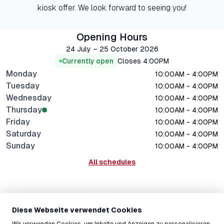
kiosk offer. We look forward to seeing you!
Opening Hours
24 July – 25 October 2026
Currently open
Closes
4:00PM
Monday
10:00AM - 4:00PM
Tuesday
10:00AM - 4:00PM
Wednesday
10:00AM - 4:00PM
Thursday
10:00AM - 4:00PM
Friday
10:00AM - 4:00PM
Saturday
10:00AM - 4:00PM
Sunday
10:00AM - 4:00PM
All schedules
Address
Diese Webseite verwendet Cookies
Crap Sogn Gion, Laax Murschetg, 7032, Switzerland ↗
Wir verwenden Cookies, um Inhalte und Anzeigen zu personalisieren,