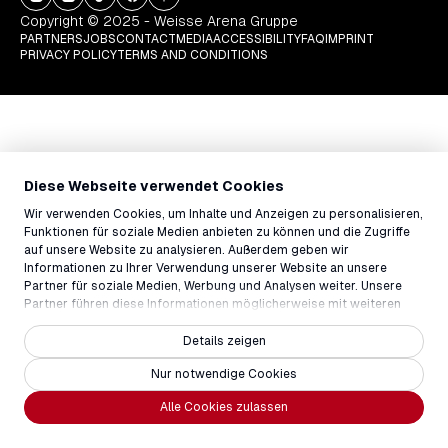
Copyright © 2025 - Weisse Arena Gruppe
PARTNERS
JOBS
CONTACT
MEDIA
ACCESSIBILITY
FAQ
IMPRINT
PRIVACY POLICY
TERMS AND CONDITIONS
Diese Webseite verwendet Cookies
Wir verwenden Cookies, um Inhalte und Anzeigen zu personalisieren,
Funktionen für soziale Medien anbieten zu können und die Zugriffe
auf unsere Website zu analysieren. Außerdem geben wir
Informationen zu Ihrer Verwendung unserer Website an unsere
Partner für soziale Medien, Werbung und Analysen weiter. Unsere
Partner führen diese Informationen möglicherweise mit weiteren
Daten zusammen, die Sie ihnen bereitgestellt haben oder die sie im
Rahmen Ihrer Nutzung der Dienste gesammelt haben.
Details zeigen
Nur notwendige Cookies
Alle Cookies zulassen