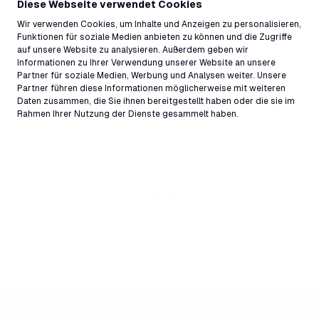
Wednesday
Closed
Diese Webseite verwendet Cookies
Thursday
12:00PM - 2:00PM
Wir verwenden Cookies, um Inhalte und Anzeigen zu personalisieren,
4:30PM - 9:00PM
Funktionen für soziale Medien anbieten zu können und die Zugriffe
Friday
12:00PM - 9:00PM
auf unsere Website zu analysieren. Außerdem geben wir
Informationen zu Ihrer Verwendung unserer Website an unsere
Saturday
12:00PM - 9:00PM
Partner für soziale Medien, Werbung und Analysen weiter. Unsere
Sunday
12:00PM - 9:00PM
Partner führen diese Informationen möglicherweise mit weiteren
Daten zusammen, die Sie ihnen bereitgestellt haben oder die sie im
All schedules
Rahmen Ihrer Nutzung der Dienste gesammelt haben.
Address
Via Murschetg 17, Laax Murschetg, 7032, Switzerland ↗
Contact
ilpup@laax.com
+41 81 927 95 88