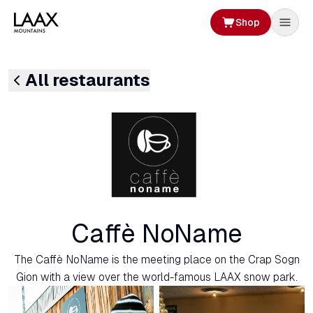
Shop
All restaurants
Caffè NoName
The Caffè NoName is the meeting place on the Crap Sogn
Gion with a view over the world-famous LAAX snow park.