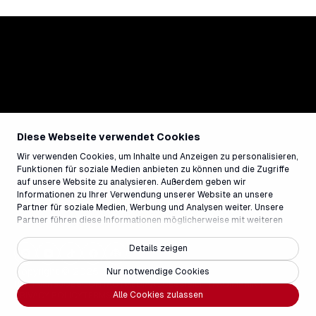
Diese Webseite verwendet Cookies
Wir verwenden Cookies, um Inhalte und Anzeigen zu personalisieren,
Funktionen für soziale Medien anbieten zu können und die Zugriffe
auf unsere Website zu analysieren. Außerdem geben wir
Informationen zu Ihrer Verwendung unserer Website an unsere
Partner für soziale Medien, Werbung und Analysen weiter. Unsere
Partner führen diese Informationen möglicherweise mit weiteren
Daten zusammen, die Sie ihnen bereitgestellt haben oder die sie im
Rahmen Ihrer Nutzung der Dienste gesammelt haben.
Details zeigen
Copyright © 2025 - Weisse Arena Gruppe
Nur notwendige Cookies
PARTNERS
JOBS
CONTACT
MEDIA
ACCESSIBILITY
FAQ
IMPRINT
Alle Cookies zulassen
PRIVACY POLICY
TERMS AND CONDITIONS