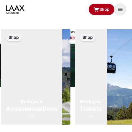
Shop
Book
your stay
Get ready! The summer season has started.
Shop
Shop
Book your tickets
Book your
Book your
Accommodations
Tickets