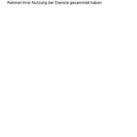
Rahmen Ihrer Nutzung der Dienste gesammelt haben.
Baumwipfelpfad
La « Senda dil Dragun », le plus long sentier dans la cime
des arbres du monde, relie non seulement les deux parties
de Laax Murschetg et Laax Dorf. La passerelle de 1,56
kilomètre offre une expérience naturelle interactive et unique
en été comme en hiver.
L'accès est également possible pour les personnes en
fauteuil roulant. À chacun des deux points d'accès, il y a un
ascenseur qui t'emmène à la hauteur des cimes des arbres.
Billets