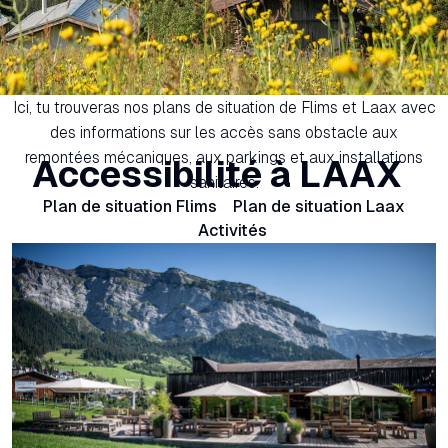
Ici, tu trouveras nos plans de situation de Flims et Laax avec
des informations sur les accès sans obstacle aux
remontées mécaniques, aux parkings et aux installations
Accessibilité à LAAX
sanitaires.
Plan de situation Flims
Plan de situation Laax
Activités