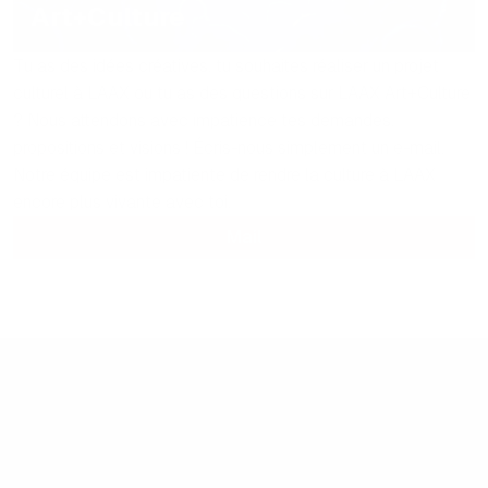
Art+Culture
Tu as des idées créatives, tu souhaites réaliser un projet
culturel à LAAX ou tu as des questions sur LAAX Art+Culture
? Nous attendons avec impatience tes demandes,
propositions et visions ! Écris-nous simplement un e-mail.
Notre équipe est impatiente de rendre la culture à LAAX
encore plus vivante avec toi.
Mail