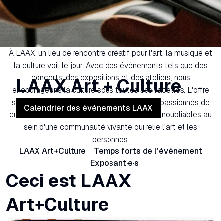
À LAAX, un lieu de rencontre créatif pour l'art, la musique et
la culture voit le jour. Avec des événements tels que des
concerts, des expositions et des ateliers, nous
LAAX Art + Culture
encourageons la culture sous toutes ses facettes. L'offre
s'adresse aux invités, aux habitants et aux passionnés de
Calendrier des événements LAAX
culture de près ou de loin. Vis des moments inoubliables au
sein d'une communauté vivante qui relie l'art et les
personnes.
LAAX Art+Culture
Temps forts de l'événement
Exposant·e·s
Ceci est LAAX
Art+Culture