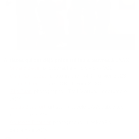
Artistes qui ont déjà présenté leurs œuvres à LAAX
Silvano Zeiter
, photographe - Poly - 5.-7.2021
Gian Paul Lozza
, photographe - AIR - janvier 2023
Delia Sulser
, artiste - OR - février 2023
Filip Zuan
, photographe - Trail Matters - septembre
2023
Lucas Beaufort
, artiste - upcycle LAAX publicités -
décembre 2023
Gaudenz Danuser
, photographe - trockenEis -
septembre 2024