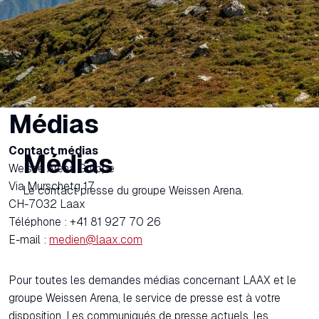
Médias
Contact médias
Médias
Weisse Arena Gruppe
Via Murschetg 17
Le contact presse du groupe Weissen Arena.
CH-7032 Laax
Téléphone : +41 81 927 70 26
E-mail :
medien@laax.com
Pour toutes les demandes médias concernant LAAX et le
groupe Weissen Arena, le service de presse est à votre
disposition. Les communiqués de presse actuels, les