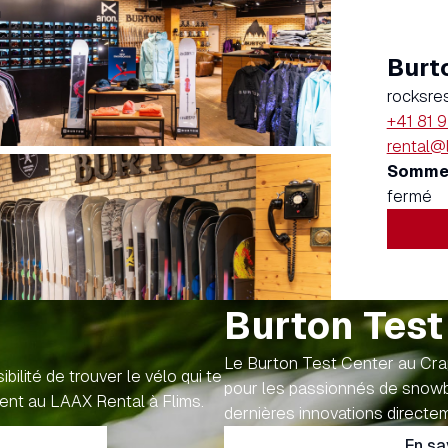
Burt
rocksre
+41 81 
rental@
Somme
fermé
Burton Test
Le Burton Test Center au Crap
ilité de trouver le vélo qui te
pour les passionnés de snowbo
dent au LAAX Rental à Flims.
dernières innovations directe
En sa