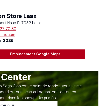
on Store Laax
sort Haus B, 7032 Laax
927 70 80
laax.com
r 2026
Emplacement Google Maps
 Center
 Sogn Gion est le point de rendez-vous ultime
ard et tous ceux qui souhaitent tester les
ment dans les snowparks primés.
voir plus