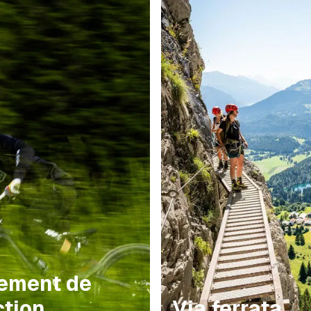
ement de
ction
Via ferrata