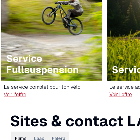
Service
Fullsuspension
Servi
Le service complet pour ton vélo.
Le service ad
Voir l'offre
Voir l'offre
Sites & contact 
Flims
Laax
Falera