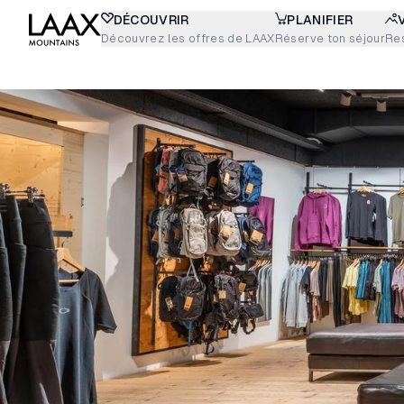
DÉCOUVRIR
PLANIFIER
Découvrez les offres de LAAX
Réserve ton séjour
Re