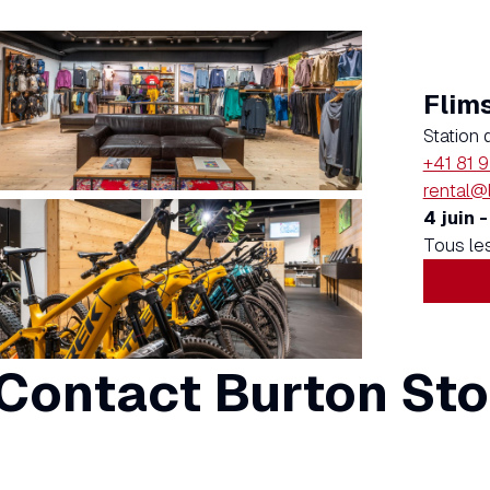
Flim
Station 
+41 81 
rental@
4 juin 
Tous le
Contact Burton Sto