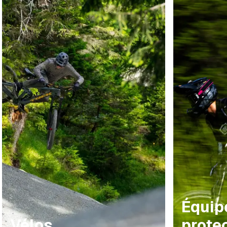
Équip
Vélos
prote