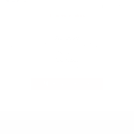
Dimanche
12h00 - 13h30
18h00 - 21h00
Tous les horaires
Adresse
signinahotel, Via Murschetg 15, Laax Murschetg, 7032,
Suisse ↗
Contact
camino@laax.ch
+41 81 927 90 26
Réserver une table