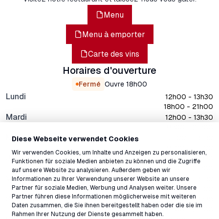
Menu
Menu à emporter
Carte des vins
Horaires d'ouverture
Fermé
Ouvre
18h00
Lundi
12h00 - 13h30
18h00 - 21h00
Mardi
12h00 - 13h30
18h00 - 21h00
Mercredi
12h00 - 13h30
Diese Webseite verwendet Cookies
18h00 - 21h00
Wir verwenden Cookies, um Inhalte und Anzeigen zu personalisieren,
Jeudi
12h00 - 13h30
Funktionen für soziale Medien anbieten zu können und die Zugriffe
18h00 - 21h00
auf unsere Website zu analysieren. Außerdem geben wir
Vendredi
12h00 - 13h30
Informationen zu Ihrer Verwendung unserer Website an unsere
Partner für soziale Medien, Werbung und Analysen weiter. Unsere
18h00 - 21h00
Partner führen diese Informationen möglicherweise mit weiteren
Samedi
12h00 - 13h30
Daten zusammen, die Sie ihnen bereitgestellt haben oder die sie im
18h00 - 21h00
Rahmen Ihrer Nutzung der Dienste gesammelt haben.