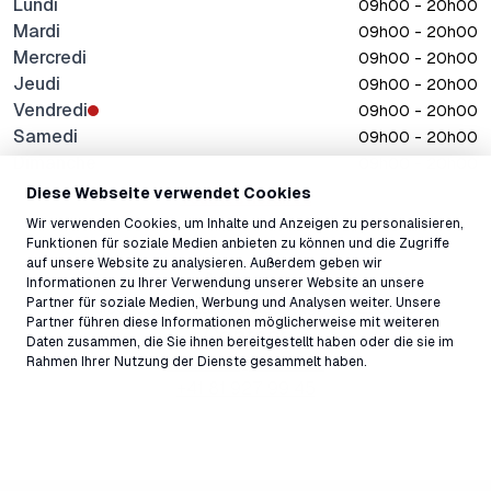
Lundi
09h00 - 20h00
Mardi
09h00 - 20h00
Mercredi
09h00 - 20h00
Jeudi
09h00 - 20h00
Vendredi
09h00 - 20h00
Samedi
09h00 - 20h00
Dimanche
09h00 - 20h00
Diese Webseite verwendet Cookies
Tous les horaires
Wir verwenden Cookies, um Inhalte und Anzeigen zu personalisieren,
Funktionen für soziale Medien anbieten zu können und die Zugriffe
auf unsere Website zu analysieren. Außerdem geben wir
Adresse
Informationen zu Ihrer Verwendung unserer Website an unsere
Partner für soziale Medien, Werbung und Analysen weiter. Unsere
Via Murschetg 17, Laax Murschetg, 7032, Suisse ↗
Partner führen diese Informationen möglicherweise mit weiteren
Contact
Daten zusammen, die Sie ihnen bereitgestellt haben oder die sie im
Rahmen Ihrer Nutzung der Dienste gesammelt haben.
snakebar@laax.com
+41 81 927 99 45