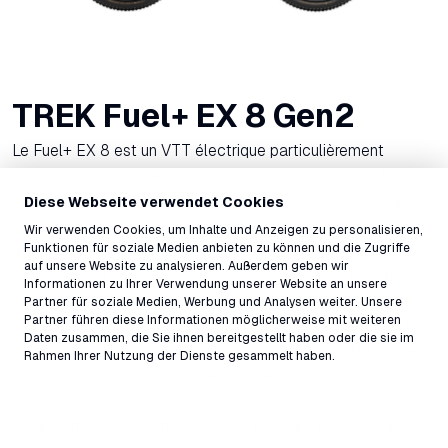
TREK Fuel+ EX 8 Gen2
Le Fuel+ EX 8 est un VTT électrique particulièrement
silencieux et extrêmement performant, qui se sent à l'aise
sur de nombreux types de sentiers. Il est basé sur un cadre
Diese Webseite verwendet Cookies
en aluminium Alpha NEXT Platinum et est propulsé par un
Wir verwenden Cookies, um Inhalte und Anzeigen zu personalisieren,
Funktionen für soziale Medien anbieten zu können und die Zugriffe
moteur TQ HPR60 à assistance naturelle. Son ensemble de
auf unsere Website zu analysieren. Außerdem geben wir
suspension FOX Performance – composé d'une fourche à
Informationen zu Ihrer Verwendung unserer Website an unsere
suspension de 150 mm et d'un amortisseur arrière de 145
Partner für soziale Medien, Werbung und Analysen weiter. Unsere
Partner führen diese Informationen möglicherweise mit weiteren
mm – assure un contrôle optimal même sur les sections les
Daten zusammen, die Sie ihnen bereitgestellt haben oder die sie im
plus accidentées, tandis que la transmission SRAM Eagle
Rahmen Ihrer Nutzung der Dienste gesammelt haben.
70 offre les performances de changement de vitesse
connues de la T-Type à un prix plus abordable.
L'équipement est complété par le puissant frein à disque