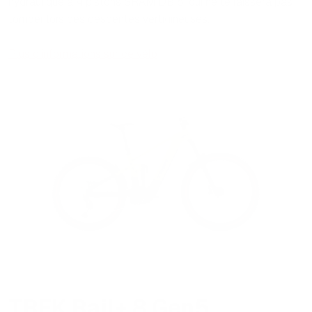
hydraulique à 4 pistons SRAM DB 8, qui ne te laissera pas
tomber lors des descentes vertigineuses.
Plus d'informations sur ce vélo
TREK Rail+ 8 Gen5