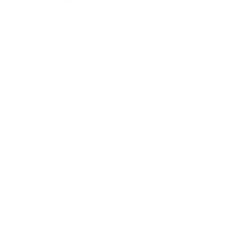
Le Rail+ 8 est un vélo d'enduro en aluminium avec beaucoup
de puissance et un débattement important pour des sorties
sauvages sur tous les terrains. Pour une performance
souveraine sur les sentiers les plus accidentés, le cadre
robuste en aluminium Alpha Platinum est associé à une
fourche RockShox ZEB Select et un amortisseur RockShox
Super Deluxe Select+ RT, chacun offrant 160 mm de
débattement. Vous bénéficiez de la fluidité de changement
de vitesses d'une transmission Shimano XT/SLX et de la
puissance de freinage précise des freins à disque à 4
pistons SRAM DB 8, ainsi qu'une tige de selle télescopique
Bontrager Line et des roues Bontrager Line TLR 30
Tubeless Ready.
Plus d'informations sur ce vélo