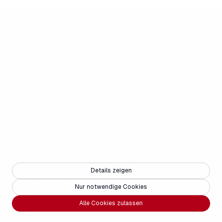
Details zeigen
Copyright © 2025 - Weisse Arena Gruppe
Nur notwendige Cookies
PARTENAIRES
EMPLOIS
CONTACT
MÉDIAS
ACCESSIBILITÉ
FAQ
Alle Cookies zulassen
IMPRESSUM
POLITIQUE DE CONFIDENTIALITÉ
AGB