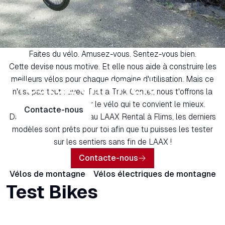
Faites du vélo. Amusez-vous. Sentez-vous bien.
Cette devise nous motive. Et elle nous aide à construire les
meilleurs vélos pour chaque domaine d'utilisation. Mais ce
Testez un TREK
n'est pas tout : avec Test a Trek Center, nous t'offrons la
possibilité de trouver le vélo qui te convient le mieux.
Contacte-nous
Dans le TEST a TREK au LAAX Rental à Flims, les derniers
modèles sont prêts pour toi afin que tu puisses les tester
sur les sentiers sans fin de LAAX !
Contacte-nous
Vélos de montagne
Vélos électriques de montagne
Test Bikes