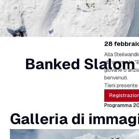
28 febbrai
Alla Steilwand
Banked Slalom
attraverso le "
giovane o anzia
benvenuti.
Tieni presente l
Registrazio
Programma 2
Galleria di immag