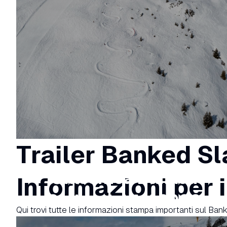
Trailer Banked 
Classifica Banked
Informazioni per 
Slalom LAAX 2026
Qui trovi tutte le informazioni stampa importanti sul B