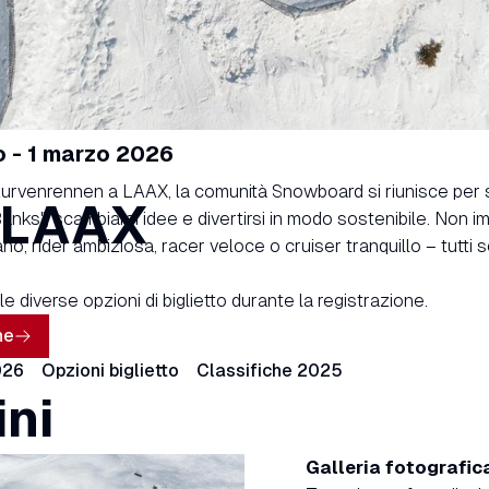
o - 1 marzo 2026
kurvenrennen a LAAX, la comunità Snowboard si riunisce per 
 LAAX
Banks", scambiarsi idee e divertirsi in modo sostenibile. Non i
no, rider ambiziosa, racer veloce o cruiser tranquillo – tutti s
e diverse opzioni di biglietto durante la registrazione.
ne
026
Opzioni biglietto
Classifiche 2025
ini
Galleria fotografi