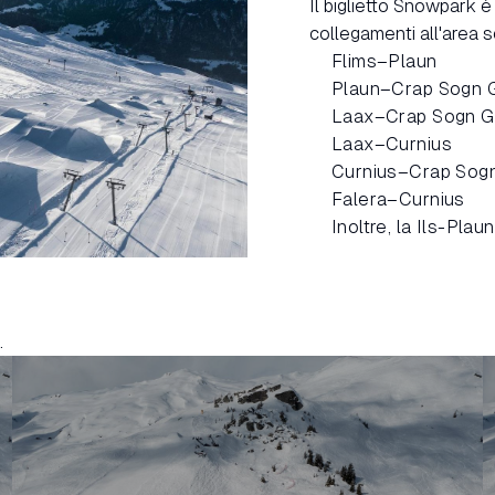
Il biglietto Snowpark è 
collegamenti all'area sc
Flims–Plaun
Plaun–Crap Sogn 
Laax–Crap Sogn G
Laax–Curnius
Curnius–Crap Sog
Falera–Curnius
Inoltre, la Ils-Plau
.