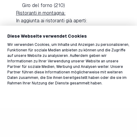
Giro del forno (210)
Ristoranti in montagna:
In aggiunta ai ristoranti già aperti:
Da venerdì: Freeride Base Nagens
Non appena la situazione della neve lo consente,
Diese Webseite verwendet Cookies
si continuerà a lavorare all'espansione
Wir verwenden Cookies, um Inhalte und Anzeigen zu personalisieren,
Funktionen für soziale Medien anbieten zu können und die Zugriffe
dell'offerta e gli altri impianti verranno messi in
auf unsere Website zu analysieren. Außerdem geben wir
funzione.
Informationen zu Ihrer Verwendung unserer Website an unsere
Aggiornamenti sull'espansione dell'offerta e
Partner für soziale Medien, Werbung und Analysen weiter. Unsere
Partner führen diese Informationen möglicherweise mit weiteren
informazioni aggiornate quotidianamente li
Daten zusammen, die Sie ihnen bereitgestellt haben oder die sie im
trovate su
LAAX Live
e sull'app LAAX.
Rahmen Ihrer Nutzung der Dienste gesammelt haben.