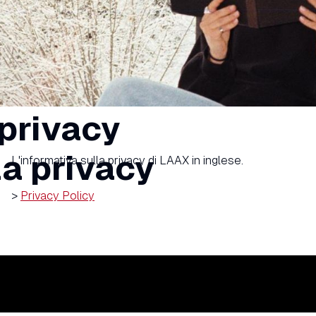
 privacy
la privacy
L'informativa sulla privacy di LAAX in inglese.
>
Privacy Policy