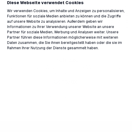
Mercoledì
16:00 - 21:30
Diese Webseite verwendet Cookies
Giovedì
16:00 - 21:30
Wir verwenden Cookies, um Inhalte und Anzeigen zu personalisieren,
Venerdì
16:00 - 21:30
Funktionen für soziale Medien anbieten zu können und die Zugriffe
Sabato
16:00 - 21:30
auf unsere Website zu analysieren. Außerdem geben wir
Informationen zu Ihrer Verwendung unserer Website an unsere
Domenica
16:00 - 21:30
Partner für soziale Medien, Werbung und Analysen weiter. Unsere
Partner führen diese Informationen möglicherweise mit weiteren
Tutti gli orari
Daten zusammen, die Sie ihnen bereitgestellt haben oder die sie im
Rahmen Ihrer Nutzung der Dienste gesammelt haben.
Indirizzo
signinahotel, Via Murschetg 15, Laax Murschetg, 7032,
Svizzera ↗
Contatto
caminobar@laax.com
+41 81 927 99 99