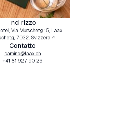
Indirizzo
hotel, Via Murschetg 15, Laax
chetg, 7032, Svizzera ↗
Contatto
camino@laax.ch
+41 81 927 90 26