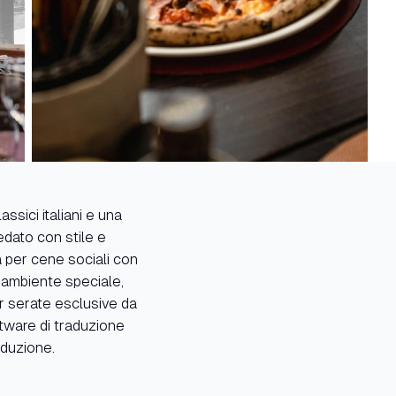
ssici italiani e una
redato con stile e
a per cene sociali con
n ambiente speciale,
er serate esclusive da
tware di traduzione
aduzione.