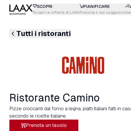
SCOPRI
PIANIFICARE
Scopri le offerte di LAAX
Prenota il tuo soggiorno
Sen
Tutti i ristoranti
Ristorante Camino
Pizze croccanti dal forno a legna, piatti italiani fatti in ca
secondo le ricette italiane.
Prenota un tavolo