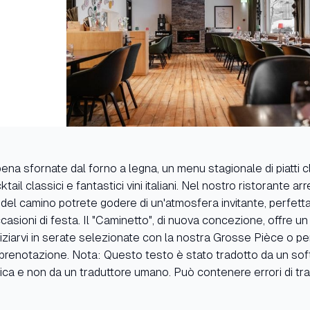
na sfornate dal forno a legna, un menu stagionale di piatti cla
tail classici e fantastici vini italiani. Nel nostro ristorante ar
 del camino potrete godere di un'atmosfera invitante, perfett
occasioni di festa. Il "Caminetto", di nuova concezione, offre u
viziarvi in serate selezionate con la nostra Grosse Pièce o p
 prenotazione. Nota: Questo testo è stato tradotto da un sof
ca e non da un traduttore umano. Può contenere errori di tr