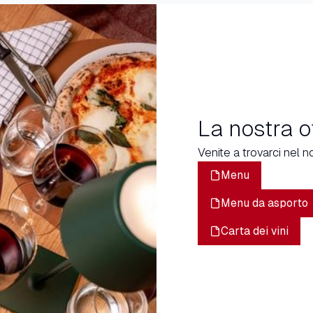
La nostra o
Venite a trovarci nel no
Menu
Menu da asporto
Carta dei vini