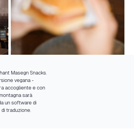
phant Masegn Snacks.
ersione vegana -
era accogliente e con
n montagna sarà
da un software di
di traduzione.