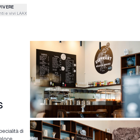
VIVERE
ti e vivi LAAX
s
ecialità di
eloce,