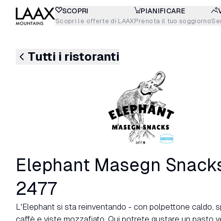
SCOPRI
PIANIFICARE
Scopri le offerte di LAAX
Prenota il tuo soggiorno
Sen
Tutti i ristoranti
Elephant Masegn Snack
2477
L'Elephant si sta reinventando - con polpettone caldo, sp
caffè e viste mozzafiato. Qui potrete gustare un pasto v