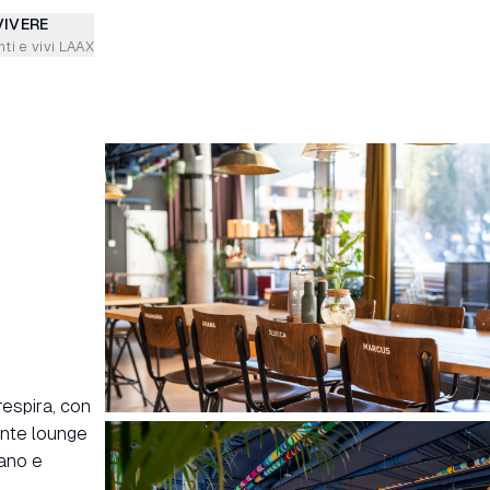
VIVERE
ti e vivi LAAX
respira, con
iente lounge
vano e