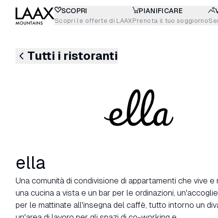
SCOPRI
PIANIFICARE
Scopri le offerte di LAAX
Prenota il tuo soggiorno
Sen
Tutti i ristoranti
ella
Una comunità di condivisione di appartamenti che vive e 
una cucina a vista e un bar per le ordinazioni, un'accogl
per le mattinate all'insegna del caffè, tutto intorno un di
un'area di lavoro per gli spazi di co-working e...