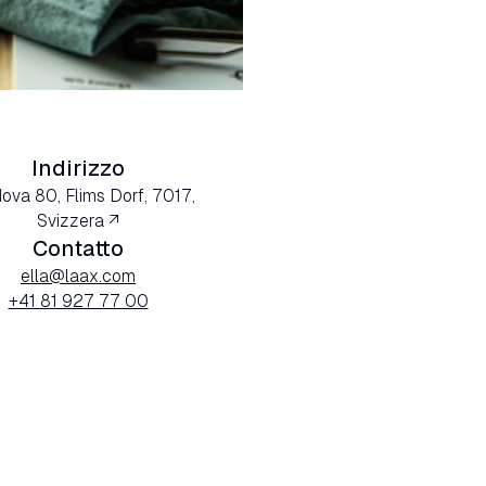
Indirizzo
Nova 80, Flims Dorf, 7017,
Svizzera ↗
Contatto
ella@laax.com
+41 81 927 77 00