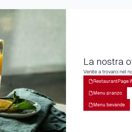
La nostra o
Venite a trovarci nel no
RestaurantPage.
Menu pranzo
Menu bevande