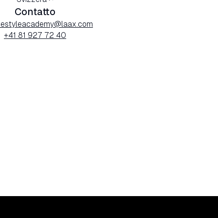
Contatto
reestyleacademy@laax.com
+41 81 927 72 40