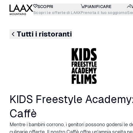
SCOPRI
PIANIFICARE
Scopri le offerte di LAAX
Prenota il tuo soggiorno
Sen
Tutti i ristoranti
KIDS Freestyle Academy
Caffè
Mentre i bambini corrono, i genitori possono godersi le de
culinarie offerte. Il nostro Caffè offre un'ampia scelta pe