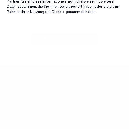
Indirizzo
Partner führen diese Informationen möglicherweise mit weiteren
Daten zusammen, die Sie ihnen bereitgestellt haben oder die sie im
Laax Murschetg, 7032, Svizzera ↗
Rahmen Ihrer Nutzung der Dienste gesammelt haben.
Contatto
lavacca@laax.com
+41 81 927 99 62
Prenota un tavolo