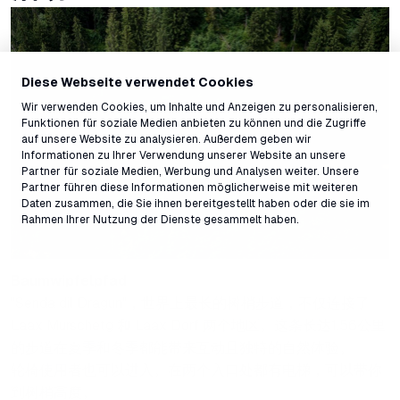
Diese Webseite verwendet Cookies
Wir verwenden Cookies, um Inhalte und Anzeigen zu personalisieren,
Funktionen für soziale Medien anbieten zu können und die Zugriffe
auf unsere Website zu analysieren. Außerdem geben wir
Informationen zu Ihrer Verwendung unserer Website an unsere
Partner für soziale Medien, Werbung und Analysen weiter. Unsere
Partner führen diese Informationen möglicherweise mit weiteren
Daten zusammen, die Sie ihnen bereitgestellt haben oder die sie im
Rahmen Ihrer Nutzung der Dienste gesammelt haben.
Baumwipfelpfad
"Senda dil Dragun"，世界上最长的树梢步道，不仅连接了
Laax Murschetg 和 Laax Dorf 两个地区。这条长达1.56公里
的步道在夏季和冬季都能带来互动且独特的自然体验。
轮椅使用者也可以进入。在两个入口处都有电梯，可以带你
到树梢高度。