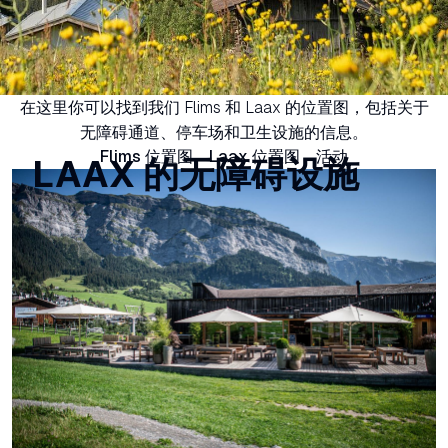
在这里你可以找到我们 Flims 和 Laax 的位置图，包括关于
无障碍通道、停车场和卫生设施的信息。
Flims 位置图
Laax 位置图
活动
LAAX 的无障碍设施