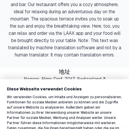
and bar. Our restaurant offers you a cozy atmosphere,
ideal for relaxing during an adventurous day on the
mountain. The spacious terrace invites you to soak up
the sun and enjoy the breathtaking view. Here, too, you
can relax and order via the LAAX app and your food will
be brought directly to your table. Note: This text was
translated by machine translation software and not by a
human translator. It may contain translation errors.
地址
Nagens, Flims Dorf, 7017, Switzerland ↗
联系
Diese Webseite verwendet Cookies
nagens@laax.com
Wir verwenden Cookies, um Inhalte und Anzeigen zu personalisieren,
081 927 75 13
Funktionen für soziale Medien anbieten zu können und die Zugriffe
auf unsere Website zu analysieren. Außerdem geben wir
Informationen zu Ihrer Verwendung unserer Website an unsere
Partner für soziale Medien, Werbung und Analysen weiter. Unsere
Partner führen diese Informationen möglicherweise mit weiteren
Daten zusammen, die Sie ihnen bereitgestellt haben oder die sie im