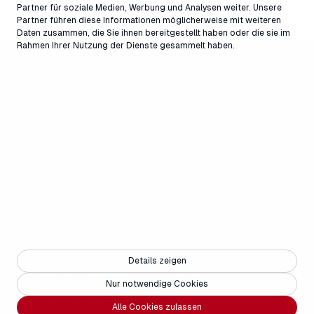
Partner für soziale Medien, Werbung und Analysen weiter. Unsere
Partner führen diese Informationen möglicherweise mit weiteren
Daten zusammen, die Sie ihnen bereitgestellt haben oder die sie im
Rahmen Ihrer Nutzung der Dienste gesammelt haben.
Details zeigen
Nur notwendige Cookies
Copyright © 2025 - Weisse Arena Gruppe
Alle Cookies zulassen
合作伙伴
招聘信息
联系
媒体
无障碍设施
常见问题
法律声明
隐私声明
AGB