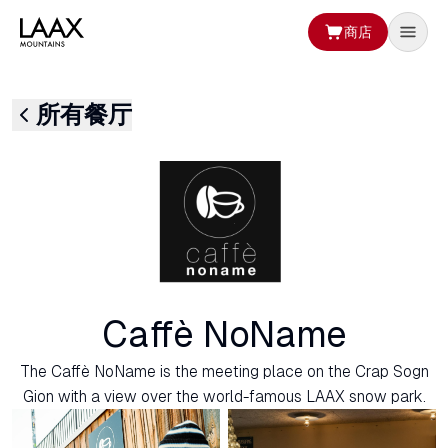
商店
所有餐厅
Caffè NoName
The Caffè NoName is the meeting place on the Crap Sogn
Gion with a view over the world-famous LAAX snow park.