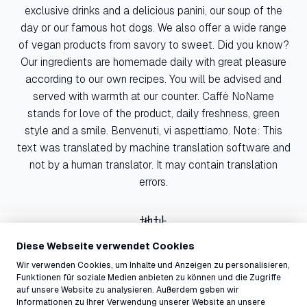
exclusive drinks and a delicious panini, our soup of the
day or our famous hot dogs. We also offer a wide range
of vegan products from savory to sweet. Did you know?
Our ingredients are homemade daily with great pleasure
according to our own recipes. You will be advised and
served with warmth at our counter. Caffè NoName
stands for love of the product, daily freshness, green
style and a smile. Benvenuti, vi aspettiamo. Note: This
text was translated by machine translation software and
not by a human translator. It may contain translation
errors.
地址
Crap Sogn Gion, Laax Murschetg, 7032, Switzerland ↗
Diese Webseite verwendet Cookies
联系
Wir verwenden Cookies, um Inhalte und Anzeigen zu personalisieren,
info@laax.com
Funktionen für soziale Medien anbieten zu können und die Zugriffe
081 927 73 44
auf unsere Website zu analysieren. Außerdem geben wir
Informationen zu Ihrer Verwendung unserer Website an unsere