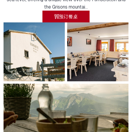
the Grisons mountai...
预订餐桌