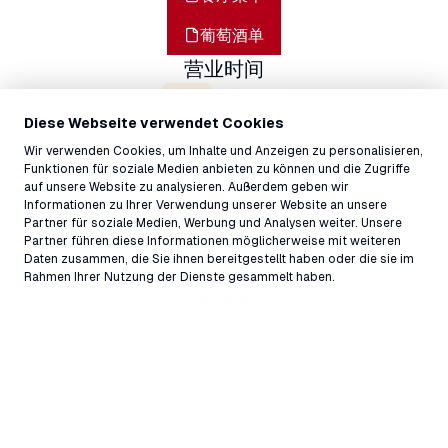
葡萄酒单
营业时间
关闭
开放
09:00
星期一
09:00 - 17:00
Diese Webseite verwendet Cookies
星期二
09:00 - 17:00
Wir verwenden Cookies, um Inhalte und Anzeigen zu personalisieren,
星期三
Funktionen für soziale Medien anbieten zu können und die Zugriffe
09:00 - 17:00
auf unsere Website zu analysieren. Außerdem geben wir
星期四
09:00 - 17:00
Informationen zu Ihrer Verwendung unserer Website an unsere
星期五
09:00 - 17:00
Partner für soziale Medien, Werbung und Analysen weiter. Unsere
星期六
Partner führen diese Informationen möglicherweise mit weiteren
09:00 - 17:00
Daten zusammen, die Sie ihnen bereitgestellt haben oder die sie im
星期日
09:00 - 17:00
Rahmen Ihrer Nutzung der Dienste gesammelt haben.
所有时间
地址
Flims Dorf, 7017, Switzerland ↗
联系