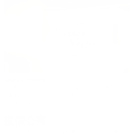
Berghaus Nagens
仅限冬季：在 Berghaus Nagens 壮丽的日出会让每个晚起的
人都变成早起者。从你的房间出发，只需几步，你就能站在
滑雪场的雪道中央。
立即预订
度假公寓
您在格劳宾登山区的舒适度假公寓只需点击一下即可预订。