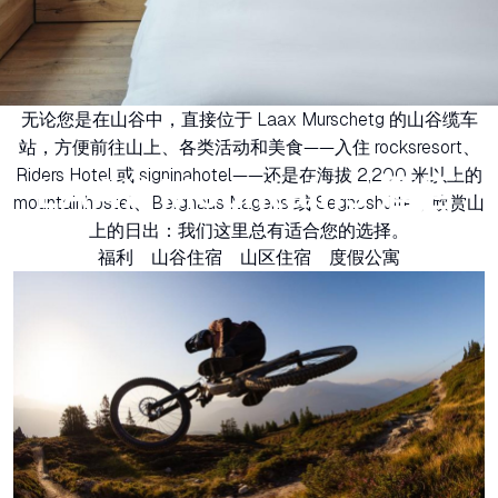
无论您是在山谷中，直接位于 Laax Murschetg 的山谷缆车
站，方便前往山上、各类活动和美食——入住 rocksresort、
Riders Hotel 或 signinahotel——还是在海拔 2,200 米以上的
LAAX Mountains 酒店
mountainhostel、Berghaus Nagens 或 Segneshütte，欣赏山
上的日出：我们这里总有适合您的选择。
福利
山谷住宿
山区住宿
度假公寓