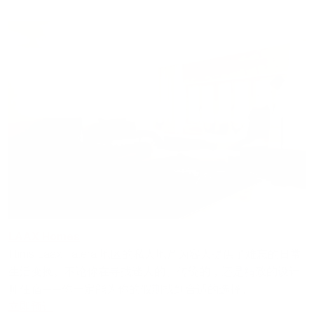
LAAX Homes
Flims Laax Falera 地区的私人地产为客人提供了难忘的日常
生活变换。不论你在寻找迷人的、传统的，还是精致的设计
师住宿——你一定能为你的假期找到合适的选择。
立即预订