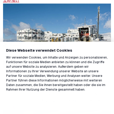
立即预订
Diese Webseite verwendet Cookies
Wir verwenden Cookies, um Inhalte und Anzeigen zu personalisieren,
Funktionen für soziale Medien anbieten zu können und die Zugriffe
auf unsere Website zu analysieren. Außerdem geben wir
Informationen zu Ihrer Verwendung unserer Website an unsere
Partner für soziale Medien, Werbung und Analysen weiter. Unsere
Partner führen diese Informationen möglicherweise mit weiteren
GALAAXY mountainhostel
Daten zusammen, die Sie ihnen bereitgestellt haben oder die sie im
仅限冬季：在 GALAAXY mountainhostel，海拔2252米，你
Rahmen Ihrer Nutzung der Dienste gesammelt haben.
可以在滑雪区中心、滑雪道旁、靠近 Snowparks 过夜。在
Crap Sogn Gion 上，体验壮观的日出和独特的山景全景。
立即预订