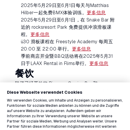
2025年5月29日至6月1日每天与Matthias
Hilber一起免费BMX体验训练。
更多信息
2025年5月29日至6月1日，在 Snake Bar 附
近的 rocksresort Park 免费提供冲浪滑板课
程。
更多信息
ü30 滑板课程在 Freestyle Academy 每周五
20:00 至 22:00 举行。
更多信息
季前商店开业暨BBQ活动将在2025年5月31
日于LAAX Rental in Flims举行。
更多信息
餐饮
除了已经开放的 Piazza、Camino Bar 和
Restaurant、Riders Lobby 和 Restaurant 以及
Diese Webseite verwendet Cookies
Ella，以下场所也将在长周末期间开放：
Wir verwenden Cookies, um Inhalte und Anzeigen zu personalisieren,
il Pup
Funktionen für soziale Medien anbieten zu können und die Zugriffe
auf unsere Website zu analysieren. Außerdem geben wir
汉堡
Informationen zu Ihrer Verwendung unserer Website an unsere
Snake Bar
Partner für soziale Medien, Werbung und Analysen weiter. Unsere
Partner führen diese Informationen möglicherweise mit weiteren
Segneshütte