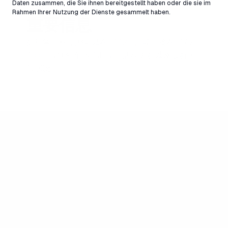
Daten zusammen, die Sie ihnen bereitgestellt haben oder die sie im
Startgels
Rahmen Ihrer Nutzung der Dienste gesammelt haben.
重要信息
如往常一样，您可以在
LAAX live
或直接在LAAX
App中找到列车运营时间、活动更新以及最新天
气状况。