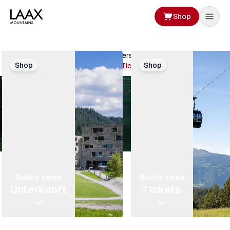
Shop
Aufenthalt
planen
Mach dich bereit! Die Sommersaison hat gestartet.
Shop
Shop
Buche deine Tickets
Buche deine
Buche deine
Unterkunft
Tickets