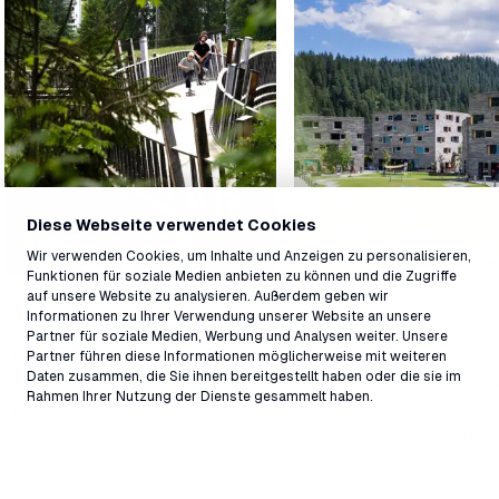
Diese Webseite verwendet Cookies
Events in LAAX
Unterkünfte
Wir verwenden Cookies, um Inhalte und Anzeigen zu personalisieren,
Funktionen für soziale Medien anbieten zu können und die Zugriffe
auf unsere Website zu analysieren. Außerdem geben wir
Entertainment von früh bis spät
Finde die passende Unte
Informationen zu Ihrer Verwendung unserer Website an unsere
- ob sportlich, musikalisch oder
für deinen Aufenthalt. Da
Partner für soziale Medien, Werbung und Analysen weiter. Unsere
kulturell. In LAAX wird dir auch
rocksresort und das sign
Partner führen diese Informationen möglicherweise mit weiteren
Daten zusammen, die Sie ihnen bereitgestellt haben oder die sie im
abseits des Schnees garantiert
liegen direkt an der Talst
Rahmen Ihrer Nutzung der Dienste gesammelt haben.
nicht langweilig.
LAAX.
Alle Events
Entdecke unsere Hotels