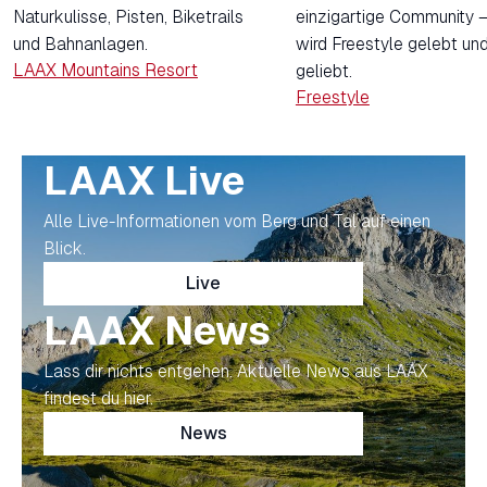
Naturkulisse, Pisten, Biketrails
einzigartige Community –
und Bahnanlagen.
wird Freestyle gelebt un
LAAX Mountains Resort
geliebt.
Freestyle
LAAX Live
Alle Live-Informationen vom Berg und Tal auf einen
Blick.
Live
LAAX News
Lass dir nichts entgehen. Aktuelle News aus LAAX
findest du hier.
News