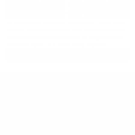
Sommer
Der Bergsommer hat seinen ganz eigenen Charme. Beim
Wandern oder Biken erlebst du ihn in seiner vollen Pracht.
Frische Bergluft, kristallklare Seen und tiefgrüne Wälder
und Wiesen lassen dich deinen Alltag vergessen.
Lass dich inspirieren