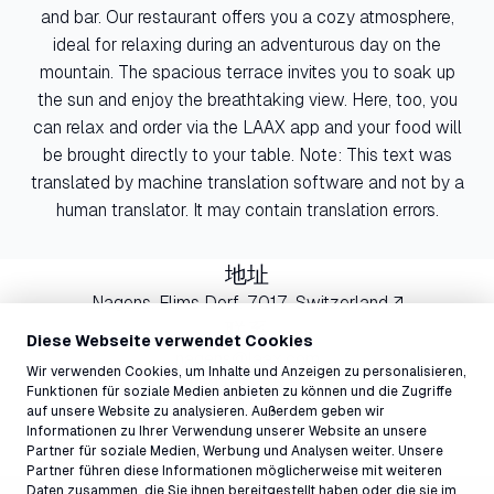
and bar. Our restaurant offers you a cozy atmosphere,
ideal for relaxing during an adventurous day on the
mountain. The spacious terrace invites you to soak up
the sun and enjoy the breathtaking view. Here, too, you
can relax and order via the LAAX app and your food will
be brought directly to your table. Note: This text was
translated by machine translation software and not by a
human translator. It may contain translation errors.
地址
Nagens, Flims Dorf, 7017, Switzerland ↗
联系
Diese Webseite verwendet Cookies
nagens@laax.com
Wir verwenden Cookies, um Inhalte und Anzeigen zu personalisieren,
081 927 75 13
Funktionen für soziale Medien anbieten zu können und die Zugriffe
auf unsere Website zu analysieren. Außerdem geben wir
Informationen zu Ihrer Verwendung unserer Website an unsere
Partner für soziale Medien, Werbung und Analysen weiter. Unsere
Partner führen diese Informationen möglicherweise mit weiteren
Daten zusammen, die Sie ihnen bereitgestellt haben oder die sie im