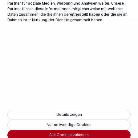
Partner für soziale Medien, Werbung und Analysen weiter. Unsere
Partner führen diese Informationen möglicherweise mit weiteren
Daten zusammen, die Sie ihnen bereitgestellt haben oder die sie im
Rahmen Ihrer Nutzung der Dienste gesammelt haben.
Details zeigen
Nur notwendige Cookies
Copyright © 2025 - Weisse Arena Gruppe
Alle Cookies zulassen
合作伙伴
招聘信息
联系
媒体
无障碍设施
常见问题
法律声明
隐私声明
AGB