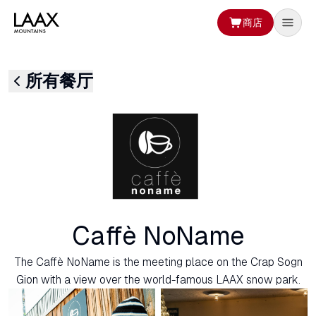
商店
所有餐厅
Caffè NoName
The Caffè NoName is the meeting place on the Crap Sogn
Gion with a view over the world-famous LAAX snow park.