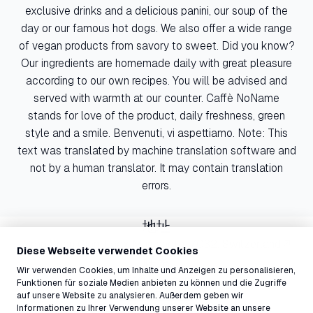
exclusive drinks and a delicious panini, our soup of the
day or our famous hot dogs. We also offer a wide range
of vegan products from savory to sweet. Did you know?
Our ingredients are homemade daily with great pleasure
according to our own recipes. You will be advised and
served with warmth at our counter. Caffè NoName
stands for love of the product, daily freshness, green
style and a smile. Benvenuti, vi aspettiamo. Note: This
text was translated by machine translation software and
not by a human translator. It may contain translation
errors.
地址
Crap Sogn Gion, Laax Murschetg, 7032, Switzerland ↗
Diese Webseite verwendet Cookies
联系
Wir verwenden Cookies, um Inhalte und Anzeigen zu personalisieren,
info@laax.com
Funktionen für soziale Medien anbieten zu können und die Zugriffe
081 927 73 44
auf unsere Website zu analysieren. Außerdem geben wir
Informationen zu Ihrer Verwendung unserer Website an unsere