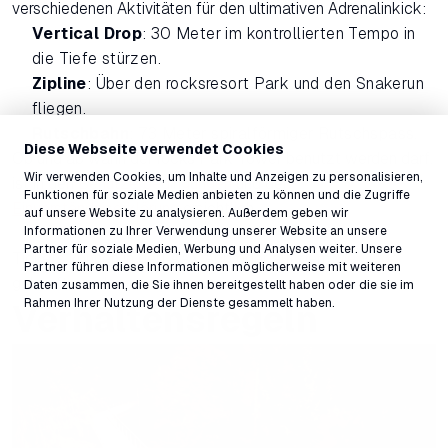
verschiedenen Aktivitäten für den ultimativen Adrenalinkick:
Vertical Drop
: 30 Meter im kontrollierten Tempo in
die Tiefe stürzen.
Zipline
: Über den rocksresort Park und den Snakerun
fliegen.
Rutschbahn
: 73 Meter spiralförmiger Rutschspass.
Diese Webseite verwendet Cookies
Ob und ab wann der rocks Park Tower benutzt werden darf,
Wir verwenden Cookies, um Inhalte und Anzeigen zu personalisieren,
ist in den
Benutzerbedingungen
und der
Funktionen für soziale Medien anbieten zu können und die Zugriffe
Einverständniserklärung
ersichtlich.
auf unsere Website zu analysieren. Außerdem geben wir
Informationen zu Ihrer Verwendung unserer Website an unsere
Partner für soziale Medien, Werbung und Analysen weiter. Unsere
Tickets können in derLAAX App oder auf dem
Webshop
Partner führen diese Informationen möglicherweise mit weiteren
gekauft werden.
Daten zusammen, die Sie ihnen bereitgestellt haben oder die sie im
Rahmen Ihrer Nutzung der Dienste gesammelt haben.
Verhaltensregeln