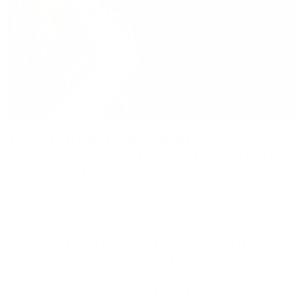
Verhalten auf der Senda dil Dragun
Hunde oder Tiere jeglicher Art sind auf dem Weg leider
nicht erlaubt. Ausgenommen sind Assistenz- und
Blindenhunde (Leinenpflicht).
Der Umgang mit offenem Feuer auf dem Weg ist
verboten.
Der Zutritt ist nur zu Fuss sowie mit Rollstuhl oder
Kinderwagen gestattet. Trottinetts, Fahrräder und
Skateboards sind nicht erlaubt.
Bitte verhalten Sie sich auf dem Pfad ruhig. Sie