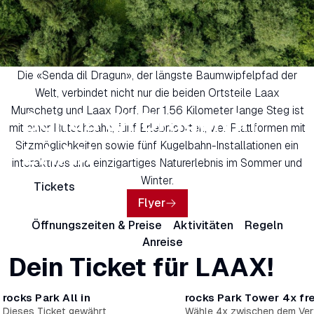
Die «Senda dil Dragun», der längste Baumwipfelpfad der
Welt, verbindet nicht nur die beiden Ortsteile Laax
Murschetg und Laax Dorf. Der 1.56 Kilometer lange Steg ist
Senda dil Dragun in
mit einer Rutschbahn, fünf Erlebnisorten, vier Plattformen mit
Sitzmöglichkeiten sowie fünf Kugelbahn-Installationen ein
LAAX
interaktives und einzigartiges Naturerlebnis im Sommer und
Winter.
Tickets
Flyer
Öffnungszeiten & Preise
Aktivitäten
Regeln
Anreise
Dein Ticket für LAAX!
rocks Park All in
rocks Park Tower 4x fr
Dieses Ticket gewährt
Wähle 4x zwischen dem Vert