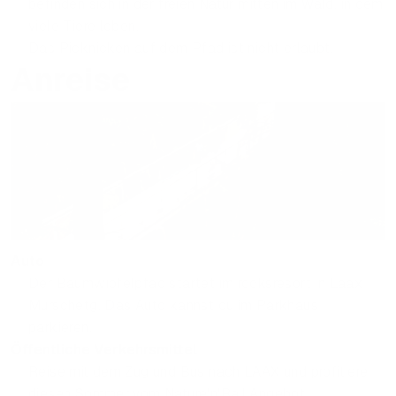
befinden sich in der freien Natur mitten im Wald, in dem
viele Tiere leben.
Das Picknicken auf dem Pfad ist nicht erlaubt.
Anreise
Auto
Der Baumwipfelpfad startet im rocksresort in Laax
Murschetg. Das Auto kannst du im Parkhaus
parkieren.
Öffentliche Verkehrsmittel
Reise mit dem Zug und Bus nach LAAX und profitiere
diesen Sommer vom Nature'n'Rail Angebot.