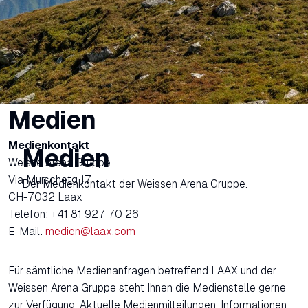
Medien
Medienkontakt
Medien
Weisse Arena Gruppe
Via Murschetg 17
Der Medienkontakt der Weissen Arena Gruppe.
CH-7032 Laax
Telefon: +41 81 927 70 26
E-Mail:
medien@laax.com
Für sämtliche Medienanfragen betreffend LAAX und der
Weissen Arena Gruppe steht Ihnen die Medienstelle gerne
zur Verfügung. Aktuelle Medienmitteilungen, Informationen