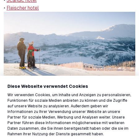
•
Scandic hotel
•
Fleischer hotel
Diese Webseite verwendet Cookies
Gausta
Wir verwenden Cookies, um Inhalte und Anzeigen zu personalisieren,
Funktionen für soziale Medien anbieten zu können und die Zugriffe
Gausta ist 2.5 Stunden von Oslo entfernt und hat 13 Lifte mit
auf unsere Website zu analysieren. Außerdem geben wir
Informationen zu Ihrer Verwendung unserer Website an unsere
37 Pisten. Das familienfreundliche Resort bietet auch
Partner für soziale Medien, Werbung und Analysen weiter. Unsere
Nachtaktivitäten an.
Partner führen diese Informationen möglicherweise mit weiteren
Unterkünfte:
Daten zusammen, die Sie ihnen bereitgestellt haben oder die sie im
Rahmen Ihrer Nutzung der Dienste gesammelt haben.
•
Gaustablikk fjellresort