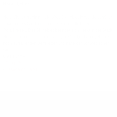
Narvikfjellet
Narvikfjellet ist ein mittelgroßes Skigebiet in wunderschöner
Lage auf 68 Grad nördlicher Breite, nördlich des
Polarkreises. Das Skigebiet befindet sich direkt in der Stadt
Narvik, im innersten Teil des langen Ofotfjords, umgeben von
hoch aufragenden Bergketten und nahe der schwedischen
Grenze.
Unterkünfte:
•
Camp 291
•
Basecamp Narvik