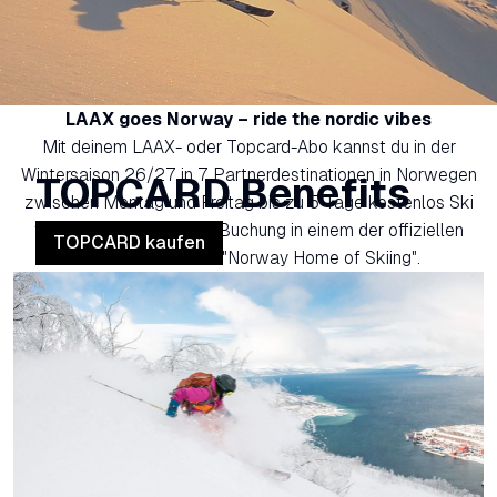
LAAX goes Norway – ride the nordic vibes
Mit deinem LAAX- oder Topcard-Abo kannst du in der
Wintersaison 26/27 in 7 Partnerdestinationen in Norwegen
TOPCARD Benefits
zwischen Montag und Freitag bis zu 5 Tage kostenlos Ski
fahren – gültig bei einer Buchung in einem der offiziellen
TOPCARD kaufen
Partnerhotels von "Norway Home of Skiing".