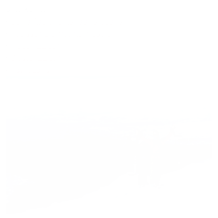
Unterkünfte:
•
Bergo Apartments/rooms/cabins
•
Radisson Blu mountain resort
•
Riddergaarden
•
Gjestegaarden
•
Hovi cabins